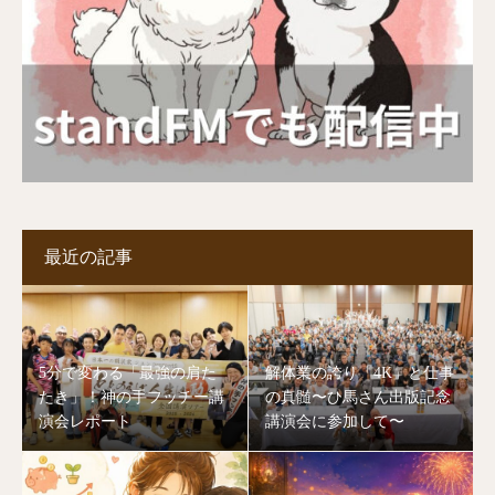
最近の記事
5分で変わる「最強の肩た
解体業の誇り「4K」と仕事
たき」！神の手フッチー講
の真髄〜ひ馬さん出版記念
演会レポート
講演会に参加して〜