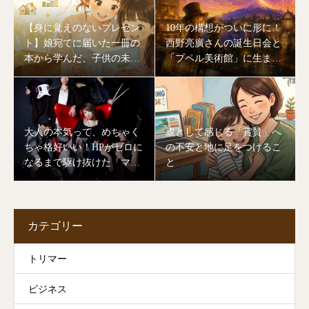
【身に覚えのないプレゼン
10年の構想がついに形に！
ト】娘宛てに届いた一冊の
西野亮廣さんの誕生日会と
本から学んだ、子供の未来
「プペル美術館」に生まれ
を作る「大人のあり方」
変わる川口湖の奇跡
大人の本気って、めちゃく
親として感じる「賞賛」へ
ちゃ格好いい！HPがゼロに
の不安と地に足をつけるこ
なるまで駆け抜けた「マミ
と
ヨバンド」ライブの裏側
カテゴリー
トリマー
ビジネス