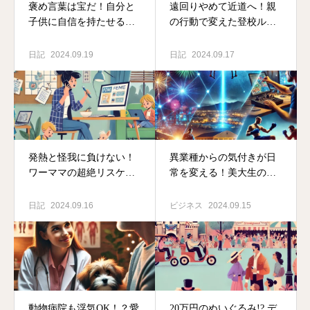
褒め言葉は宝だ！自分と
遠回りやめて近道へ！親
子供に自信を持たせるシ
の行動で変えた登校ルー
ンプルな習慣
ト＆学校環境改善物語
日記
2024.09.19
日記
2024.09.17
発熱と怪我に負けない！
異業種からの気付きが日
ワーママの超絶リスケ術
常を変える！美大生の演
で1日を乗り切った話
出術＆ボクサーの減量法
日記
2024.09.16
ビジネス
2024.09.15
動物病院も浮気OK！？愛
20万円のぬいぐるみ!? デ