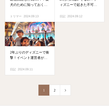
犬のために知っておくべ
ィズニーで起きた不可解
き”病院選び”のコツ
なクレーム事件
トリマー
2024.09.13
日記
2024.09.12
2年ぶりのディズニーで衝
撃！イベント運営者が学
んだ魔法の仕掛け
日記
2024.09.11
1
2