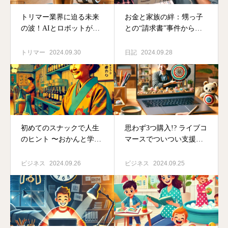
トリマー業界に迫る未来
お金と家族の絆：甥っ子
の波！AIとロボットが仕
との“請求書”事件から学
事を奪う日が来るのか？
んだこと
トリマー
2024.09.30
日記
2024.09.28
初めてのスナックで人生
思わず3つ購入!? ライブコ
のヒント 〜おかんと学ん
マースでついつい支援し
だ60年の挑戦〜
てしまった瞬間
ビジネス
2024.09.26
ビジネス
2024.09.25