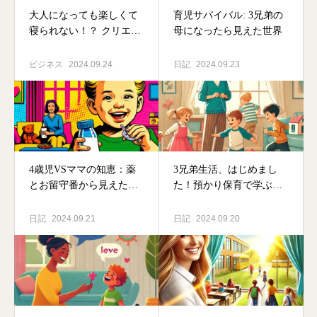
大人になっても楽しくて
育児サバイバル: 3兄弟の
寝られない！？ クリエイ
母になったら見えた世界
ターに学ぶ生き方
ビジネス
2024.09.24
日記
2024.09.23
4歳児VSママの知恵：薬
3兄弟生活、はじめまし
とお留守番から見えた成
た！預かり保育で学ぶ助
長
け合いのススメ
日記
2024.09.21
日記
2024.09.20