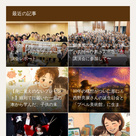
最近の記事
5分で変わる「最強の肩た
解体業の誇り「4K」と仕事
たき」！神の手フッチー講
の真髄〜ひ馬さん出版記念
演会レポート
講演会に参加して〜
【身に覚えのないプレゼン
10年の構想がついに形に！
ト】娘宛てに届いた一冊の
西野亮廣さんの誕生日会と
本から学んだ、子供の未来
「プペル美術館」に生まれ
を作る「大人のあり方」
変わる川口湖の奇跡