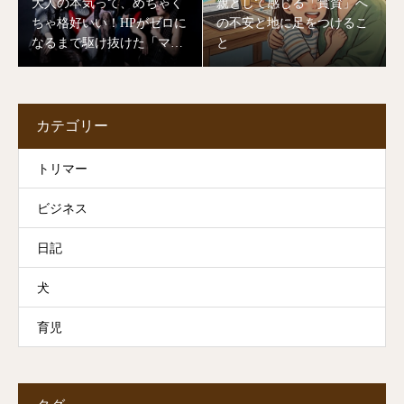
大人の本気って、めちゃく
親として感じる「賞賛」へ
ちゃ格好いい！HPがゼロに
の不安と地に足をつけるこ
なるまで駆け抜けた「マミ
と
ヨバンド」ライブの裏側
カテゴリー
トリマー
ビジネス
日記
犬
育児