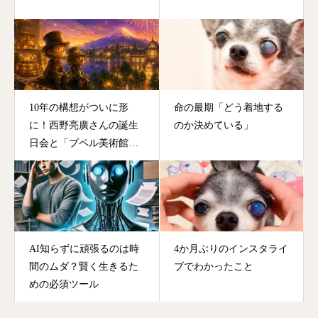
10年の構想がついに形
命の最期「どう着地する
に！西野亮廣さんの誕生
のか決めている」
日会と「プペル美術館」
に生まれ変わる川口湖の
奇跡
AI知らずに頑張るのは時
4か月ぶりのインスタライ
間のムダ？賢く生きるた
ブでわかったこと
めの必須ツール