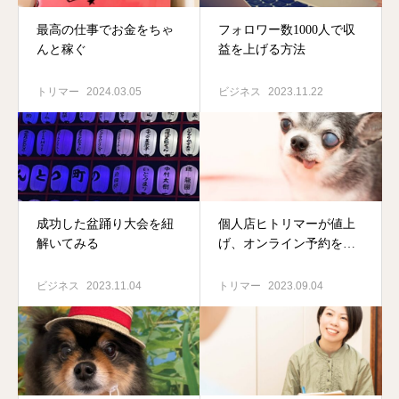
最高の仕事でお金をちゃ
フォロワー数1000人で収
んと稼ぐ
益を上げる方法
トリマー
2024.03.05
ビジネス
2023.11.22
成功した盆踊り大会を紐
個人店ヒトリマーが値上
解いてみる
げ、オンライン予約を実
施してよかったこと！
ビジネス
2023.11.04
トリマー
2023.09.04