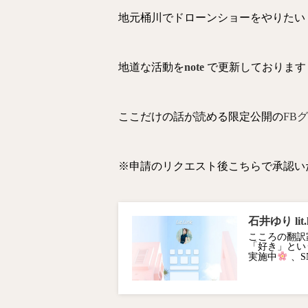
地元桶川でドローンショーをやりたい
地道な活動を
note
で更新しております
ここだけの話が読める限定公開の
FB
※申請のリクエスト後こちらで承認い
石井ゆり lit.l
こころの翻訳
「好き」とい
実施中
、S