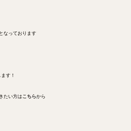
かとなっております
します！
聞きたい方は
こちら
から