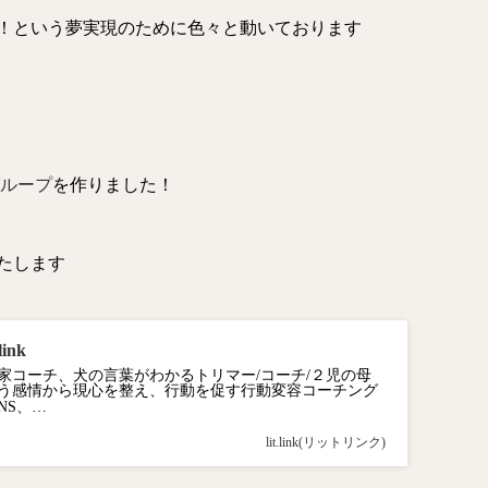
！という夢実現のために色々と動いております
グループ
を作りました！
たします
ink
家コーチ、犬の言葉がわかるトリマー/コーチ/２児の母
う感情から現心を整え、行動を促す行動変容コーチング
NS、…
lit.link(リットリンク)