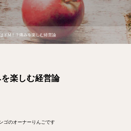
はドM！？痛みを楽しむ経営論
みを楽しむ経営論
ンゴのオーナーりんごです