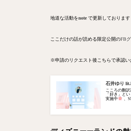
地道な活動を
note
で更新しております
ここだけの話が読める限定公開の
FB
※申請のリクエスト後こちらで承認い
石井ゆり lit.l
こころの翻訳
「好き」とい
実施中
、S