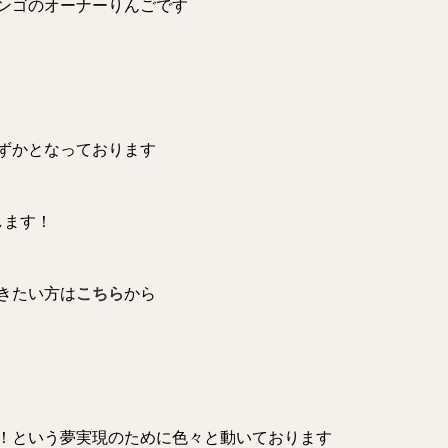
ンゴのオーナーりんごです
ずかとなっております
します！
聞きたい方は
こちら
から
！という夢実現のために色々と動いております