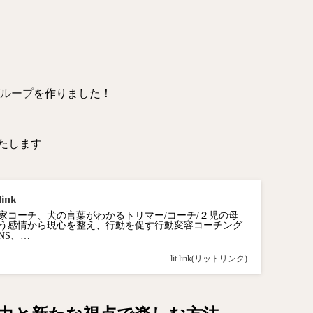
グループ
を作りました！
たします
ink
家コーチ、犬の言葉がわかるトリマー/コーチ/２児の母
う感情から現心を整え、行動を促す行動変容コーチング
NS、…
lit.link(リットリンク)