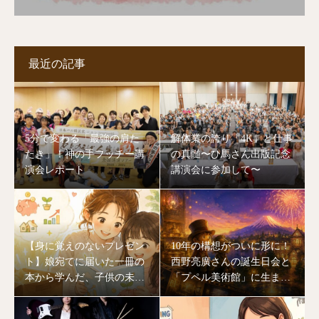
最近の記事
5分で変わる「最強の肩た
解体業の誇り「4K」と仕事
たき」！神の手フッチー講
の真髄〜ひ馬さん出版記念
演会レポート
講演会に参加して〜
【身に覚えのないプレゼン
10年の構想がついに形に！
ト】娘宛てに届いた一冊の
西野亮廣さんの誕生日会と
本から学んだ、子供の未来
「プペル美術館」に生まれ
を作る「大人のあり方」
変わる川口湖の奇跡