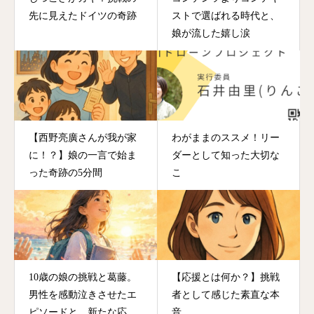
先に見えたドイツの奇跡
ストで選ばれる時代と、
娘が流した嬉し涙
【西野亮廣さんが我が家
わがままのススメ！リー
に！？】娘の一言で始ま
ダーとして知った大切な
った奇跡の5分間
こ
10歳の娘の挑戦と葛藤。
【応援とは何か？】挑戦
男性を感動泣きさせたエ
者として感じた素直な本
ピソードと、新たな応援
音