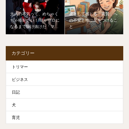
大人の本気って、めちゃく
親として感じる「賞賛」へ
ちゃ格好いい！HPがゼロに
の不安と地に足をつけるこ
なるまで駆け抜けた「マミ
と
ヨバンド」ライブの裏側
カテゴリー
トリマー
ビジネス
日記
犬
育児