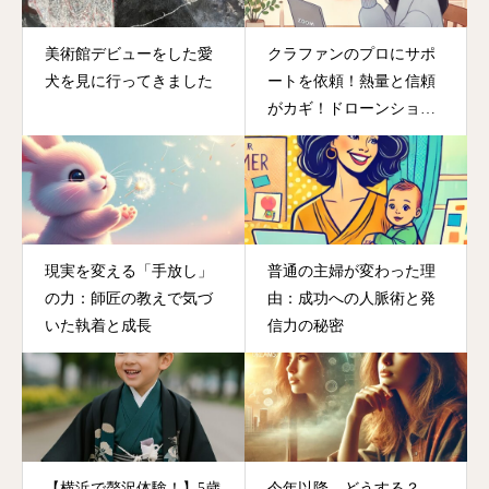
美術館デビューをした愛
クラファンのプロにサポ
犬を見に行ってきました
ートを依頼！熱量と信頼
がカギ！ドローンショー
のクラファン挑戦裏話
現実を変える「手放し」
普通の主婦が変わった理
の力：師匠の教えで気づ
由：成功への人脈術と発
いた執着と成長
信力の秘密
【横浜で贅沢体験！】5歳
今年以降、どうする？