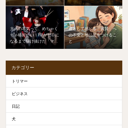
を作る「大人のあり方」
変わる川口湖の奇跡
大人の本気って、めちゃく
親として感じる「賞賛」へ
ちゃ格好いい！HPがゼロに
の不安と地に足をつけるこ
なるまで駆け抜けた「マミ
と
ヨバンド」ライブの裏側
カテゴリー
トリマー
ビジネス
日記
犬