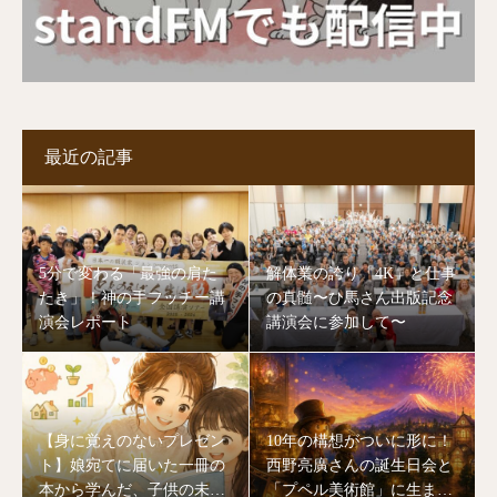
最近の記事
5分で変わる「最強の肩た
解体業の誇り「4K」と仕事
たき」！神の手フッチー講
の真髄〜ひ馬さん出版記念
演会レポート
講演会に参加して〜
【身に覚えのないプレゼン
10年の構想がついに形に！
ト】娘宛てに届いた一冊の
西野亮廣さんの誕生日会と
本から学んだ、子供の未来
「プペル美術館」に生まれ