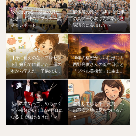
5分で変わる「最強の肩た
解体業の誇り「4K」と仕事
たき」！神の手フッチー講
の真髄〜ひ馬さん出版記念
演会レポート
講演会に参加して〜
【身に覚えのないプレゼン
10年の構想がついに形に！
ト】娘宛てに届いた一冊の
西野亮廣さんの誕生日会と
本から学んだ、子供の未来
「プペル美術館」に生まれ
を作る「大人のあり方」
変わる川口湖の奇跡
大人の本気って、めちゃく
親として感じる「賞賛」へ
ちゃ格好いい！HPがゼロに
の不安と地に足をつけるこ
なるまで駆け抜けた「マミ
と
ヨバンド」ライブの裏側