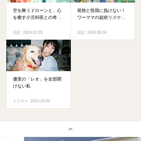
空を舞うドローンと、心
発熱と怪我に負けない！
を癒す小児科医との奇跡
ワーママの超絶リスケ術
の出会い
で1日を乗り切った話
日記
2024.10.25
日記
2024.09.16
優里の「レオ」を全部聞
けない私
トリマー
2023.10.04