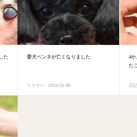
した
愛犬ペンネが亡くなりました
4
た
2024.01.08
トリマー
日