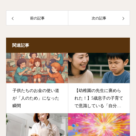
前の記事
次の記事
関連記事
子供たちのお金の使い道
【幼稚園の先生に褒めら
が「人のため」になった
れた！】5歳息子の子育て
瞬間
で意識している「自分の
機嫌は自分で取る」話