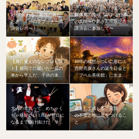
5分で変わる「最強の肩た
解体業の誇り「4K」と仕事
たき」！神の手フッチー講
の真髄〜ひ馬さん出版記念
演会レポート
講演会に参加して〜
【身に覚えのないプレゼン
10年の構想がついに形に！
ト】娘宛てに届いた一冊の
西野亮廣さんの誕生日会と
本から学んだ、子供の未来
「プペル美術館」に生まれ
を作る「大人のあり方」
変わる川口湖の奇跡
大人の本気って、めちゃく
親として感じる「賞賛」へ
ちゃ格好いい！HPがゼロに
の不安と地に足をつけるこ
なるまで駆け抜けた「マミ
と
ヨバンド」ライブの裏側