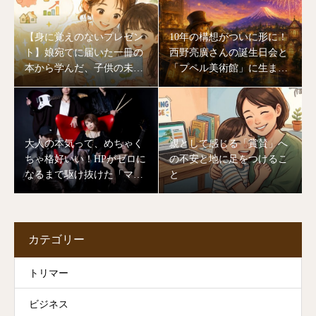
【身に覚えのないプレゼン
10年の構想がついに形に！
ト】娘宛てに届いた一冊の
西野亮廣さんの誕生日会と
本から学んだ、子供の未来
「プペル美術館」に生まれ
を作る「大人のあり方」
変わる川口湖の奇跡
大人の本気って、めちゃく
親として感じる「賞賛」へ
ちゃ格好いい！HPがゼロに
の不安と地に足をつけるこ
なるまで駆け抜けた「マミ
と
ヨバンド」ライブの裏側
カテゴリー
トリマー
ビジネス