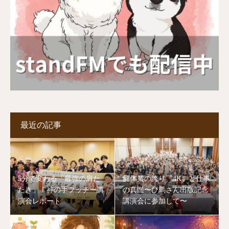
最近の記事
5分で変わる「最強の肩た
解体業の誇り「4K」と仕事
たき」！神の手フッチー講
の真髄〜ひ馬さん出版記念
演会レポート
講演会に参加して〜