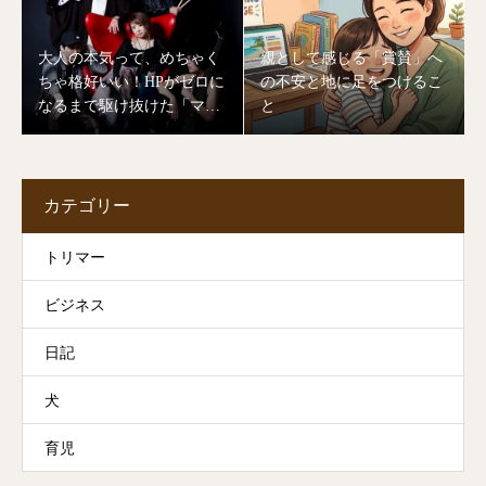
大人の本気って、めちゃく
親として感じる「賞賛」へ
ちゃ格好いい！HPがゼロに
の不安と地に足をつけるこ
なるまで駆け抜けた「マミ
と
ヨバンド」ライブの裏側
カテゴリー
トリマー
ビジネス
日記
犬
育児