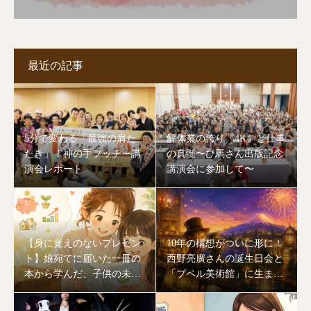
最近の記事
5分で変わる「最強の肩た
解体業の誇り「4K」と仕事
たき」！神の手フッチー講
の真髄〜ひ馬さん出版記念
演会レポート
講演会に参加して〜
【身に覚えのないプレゼン
10年の構想がついに形に！
ト】娘宛てに届いた一冊の
西野亮廣さんの誕生日会と
本から学んだ、子供の未来
「プペル美術館」に生まれ
を作る「大人のあり方」
変わる川口湖の奇跡