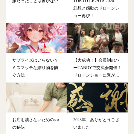
嫌だったことは書かない
TOKYO LIGHTS 2024：
幻想と感動のドローンシ
ョー再び！
サプライズはいらない？
【大成功！】会員制のバ
ミスマッチな贈り物を防
ーCANDYで交流会開催！
ぐ方法
ドローンショーに繋がる
気づきとは？
お店を潰さないための○○
2023年、ありがとうござ
の秘訣
いました