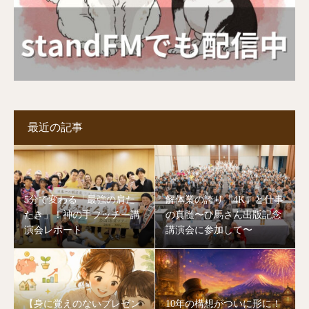
最近の記事
5分で変わる「最強の肩た
解体業の誇り「4K」と仕事
たき」！神の手フッチー講
の真髄〜ひ馬さん出版記念
演会レポート
講演会に参加して〜
【身に覚えのないプレゼン
10年の構想がついに形に！