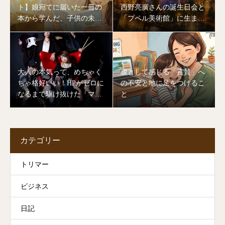
ト】娘宛てに届いた一冊の
西野亮廣さんの誕生日会と
本から学んだ、子供の未来
「プペル美術館」に生まれ
を作る「大人のあり方」
変わる川口湖の奇跡
大人の本気って、めちゃく
親として感じる「賞賛」へ
ちゃ格好いい！HPがゼロに
の不安と地に足をつけるこ
なるまで駆け抜けた「マミ
と
ヨバンド」ライブの裏側
カテゴリー
トリマー
ビジネス
日記